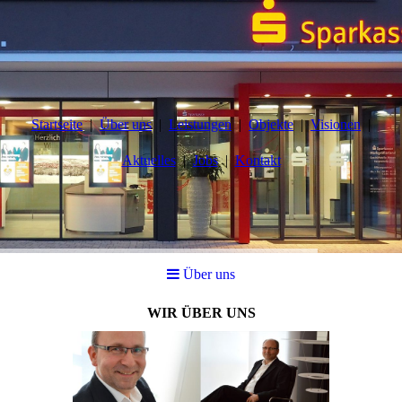
Startseite
Über uns
Leistungen
Objekte
Visionen
Aktuelles
Jobs
Kontakt
Über uns
WIR ÜBER UNS